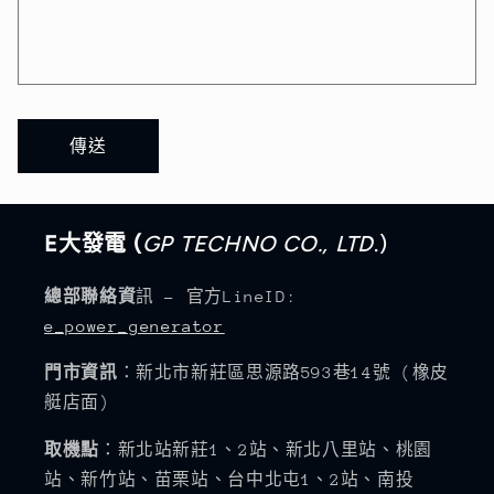
傳送
E大發電 (
GP TECHNO CO., LTD
.)
總部聯絡資
訊 - 官方LineID:
e_power_generator
門市資訊
：新北市新莊區思源路593巷14號 (橡皮
艇店面)
取機點
：新北站新莊1、2站、新北八里站、桃園
站、新竹站、苗栗站、台中北屯1、2站、南投